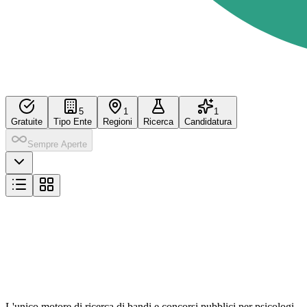
5
1
1
Gratuite
Tipo Ente
Regioni
Ricerca
Candidatura
Sempre Aperte
L'unico motore di ricerca di bandi e concorsi pubblici per psicologi,