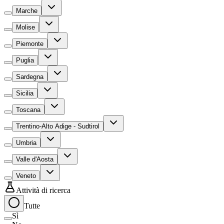
Marche
Molise
Piemonte
Puglia
Sardegna
Sicilia
Toscana
Trentino-Alto Adige - Sudtirol
Umbria
Valle d'Aosta
Veneto
Attività di ricerca
Tutte
Sì