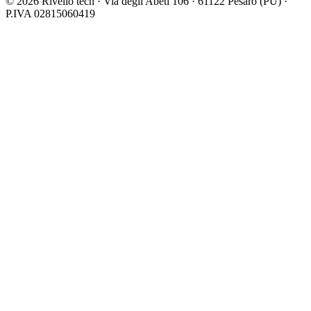
© 2026 Rivelio tech · Via degli Abeti 106 · 61122 Pesaro (PU) ·
P.IVA 02815060419