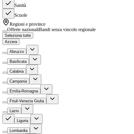
Sanità
Scuole
Regioni e province
Offerte nazionali
Bandi senza vincolo regionale
Seleziona tutte
Azzera
Abruzzo
Basilicata
Calabria
Campania
Emilia-Romagna
Friuli-Venezia Giulia
Lazio
Liguria
Lombardia