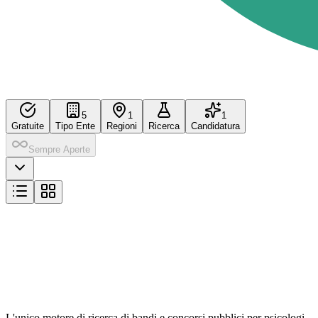
5
1
1
Gratuite
Tipo Ente
Regioni
Ricerca
Candidatura
Sempre Aperte
L'unico motore di ricerca di bandi e concorsi pubblici per psicologi,