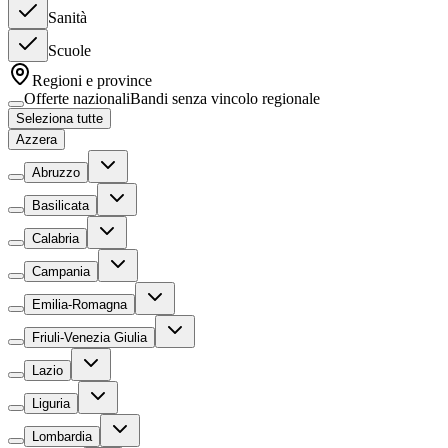
Sanità
Scuole
Regioni e province
Offerte nazionali
Bandi senza vincolo regionale
Seleziona tutte
Azzera
Abruzzo
Basilicata
Calabria
Campania
Emilia-Romagna
Friuli-Venezia Giulia
Lazio
Liguria
Lombardia