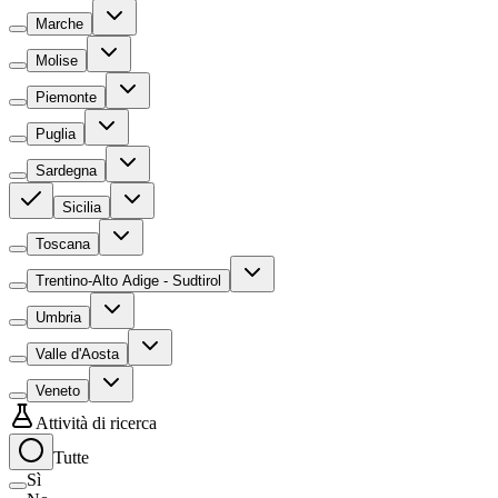
Marche
Molise
Piemonte
Puglia
Sardegna
Sicilia
Toscana
Trentino-Alto Adige - Sudtirol
Umbria
Valle d'Aosta
Veneto
Attività di ricerca
Tutte
Sì