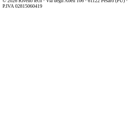
© 2026 Rivelio tech · Via degli Abeti 106 · 61122 Pesaro (PU) ·
P.IVA 02815060419