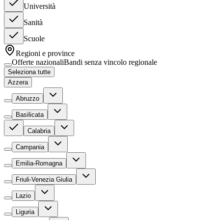
Università
Sanità
Scuole
Regioni e province
Offerte nazionali
Bandi senza vincolo regionale
Seleziona tutte
Azzera
Abruzzo
Basilicata
Calabria
Campania
Emilia-Romagna
Friuli-Venezia Giulia
Lazio
Liguria