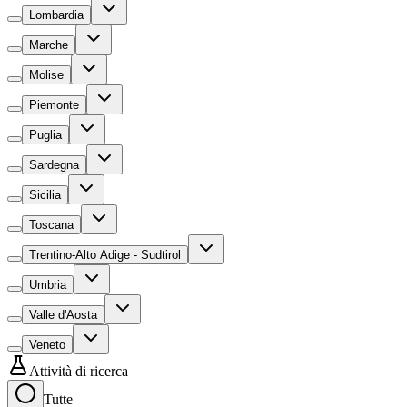
Lombardia
Marche
Molise
Piemonte
Puglia
Sardegna
Sicilia
Toscana
Trentino-Alto Adige - Sudtirol
Umbria
Valle d'Aosta
Veneto
Attività di ricerca
Tutte